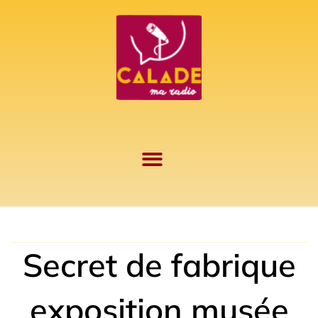
Aller
au
contenu
Secret de fabrique
exposition musée