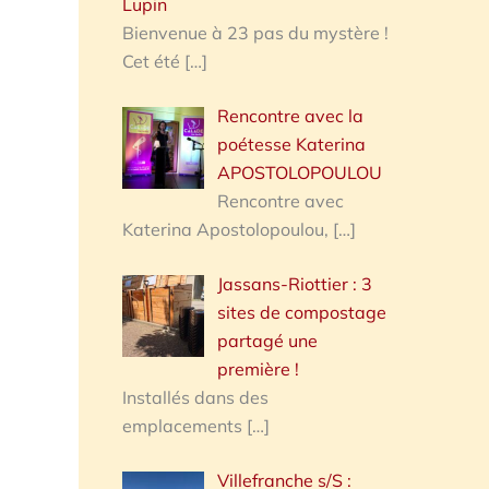
Lupin
Bienvenue à 23 pas du mystère !
Cet été
[…]
Rencontre avec la
poétesse Katerina
APOSTOLOPOULOU
Rencontre avec
Katerina Apostolopoulou,
[…]
Jassans-Riottier : 3
sites de compostage
partagé une
première !
Installés dans des
emplacements
[…]
Villefranche s/S :