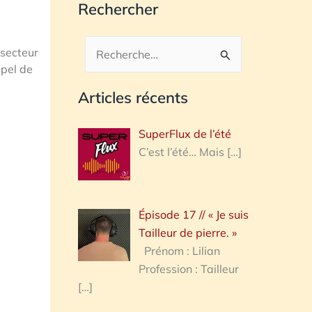
Rechercher
secteur
Rechercher :
ppel de
Articles récents
SuperFlux de l’été
C’est l’été… Mais
[…]
Épisode 17 // « Je suis
Tailleur de pierre. »
Prénom : Lilian
Profession : Tailleur
[…]