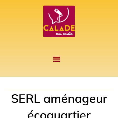
Aller
au
contenu
SERL aménageur
écoquartier