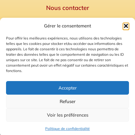
Nous contacter
Politique de confidentialité
Gérer le consentement
Mentions Légales
Plan du site
Pour offrir les meilleures expériences, nous utilisons des technologies
telles que les cookies pour stocker et/ou accéder aux informations des
Gestion des Cookies
appareils. Le fait de consentir à ces technologies nous permettra de
traiter des données telles que le comportement de navigation ou les ID
uniques sur ce site. Le fait de ne pas consentir ou de retirer son
consentement peut avoir un effet négatif sur certaines caractéristiques et
fonctions.
Accepter
Refuser
© 2026 Radio Calade
Voir les préférences
Ecoutez le direct
Politique de confidentialité