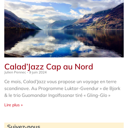
Calad’Jazz Cap au Nord
Julien Pennec
9 juin 2024
Ce mois, Calad’Jazz vous propose un voyage en terre
scandinave. Au Programme Luktar-Gvendur » de Bjork
& le trio Guomandar Ingolfssonar tiré « Gling-Glo »
Lire plus »
Archives
Suivez-nous