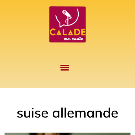
Aller
au
contenu
suise allemande