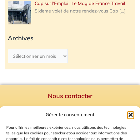
Cap sur l’Emploi : Le Mag de France Travail
Sixième volet de notre rendez-vous Cap
[…]
Archives
Nous contacter
Politique de confidentialité
Gérer le consentement
Mentions Légales
Plan du site
Pour offrir les meilleures expériences, nous utilisons des technologies
telles que les cookies pour stocker et/ou accéder aux informations des
Gestion des Cookies
appareils. Le fait de consentir à ces technologies nous permettra de