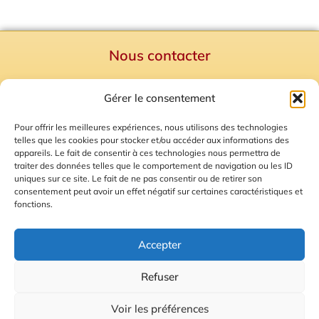
Nous contacter
Politique de confidentialité
Gérer le consentement
Mentions Légales
Plan du site
Pour offrir les meilleures expériences, nous utilisons des technologies
telles que les cookies pour stocker et/ou accéder aux informations des
Gestion des Cookies
appareils. Le fait de consentir à ces technologies nous permettra de
traiter des données telles que le comportement de navigation ou les ID
uniques sur ce site. Le fait de ne pas consentir ou de retirer son
consentement peut avoir un effet négatif sur certaines caractéristiques et
fonctions.
Accepter
Refuser
© 2026 Radio Calade
Voir les préférences