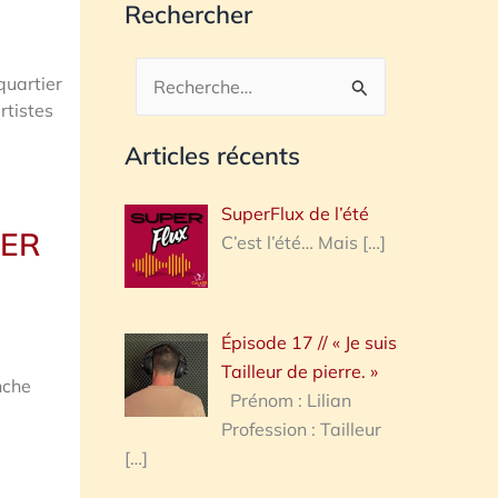
Rechercher
quartier
Rechercher :
rtistes
Articles récents
SuperFlux de l’été
IER
C’est l’été… Mais
[…]
Épisode 17 // « Je suis
,
Tailleur de pierre. »
nche
Prénom : Lilian
Profession : Tailleur
[…]