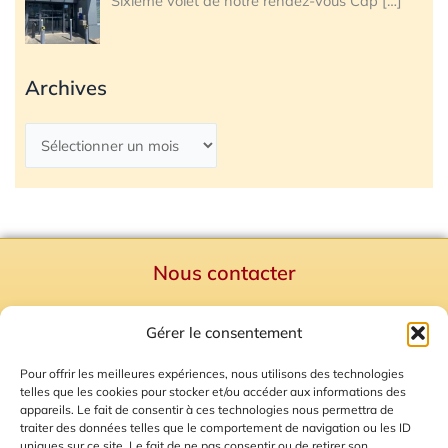
Sixième volet de notre rendez-vous Cap
[…]
Archives
Nous contacter
Politique de confidentialité
Gérer le consentement
Mentions Légales
Plan du site
Pour offrir les meilleures expériences, nous utilisons des technologies
telles que les cookies pour stocker et/ou accéder aux informations des
Gestion des Cookies
appareils. Le fait de consentir à ces technologies nous permettra de
traiter des données telles que le comportement de navigation ou les ID
uniques sur ce site. Le fait de ne pas consentir ou de retirer son