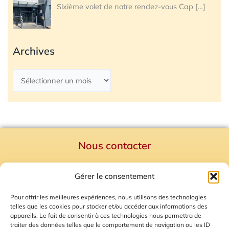
Sixième volet de notre rendez-vous Cap
[…]
Archives
Nous contacter
Politique de confidentialité
Gérer le consentement
Mentions Légales
Plan du site
Pour offrir les meilleures expériences, nous utilisons des technologies
telles que les cookies pour stocker et/ou accéder aux informations des
Gestion des Cookies
appareils. Le fait de consentir à ces technologies nous permettra de
traiter des données telles que le comportement de navigation ou les ID