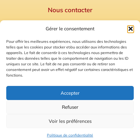
Nous contacter
Politique de confidentialité
Gérer le consentement
Mentions Légales
Plan du site
Pour offrir les meilleures expériences, nous utilisons des technologies
telles que les cookies pour stocker et/ou accéder aux informations des
Gestion des Cookies
appareils. Le fait de consentir à ces technologies nous permettra de
traiter des données telles que le comportement de navigation ou les ID
uniques sur ce site. Le fait de ne pas consentir ou de retirer son
consentement peut avoir un effet négatif sur certaines caractéristiques et
fonctions.
Accepter
Refuser
© 2026 Radio Calade
Voir les préférences
Ecoutez le direct
Politique de confidentialité