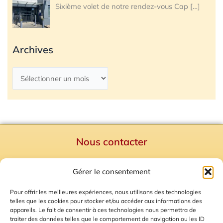
Sixième volet de notre rendez-vous Cap
[…]
Archives
Nous contacter
Politique de confidentialité
Gérer le consentement
Mentions Légales
Plan du site
Pour offrir les meilleures expériences, nous utilisons des technologies
telles que les cookies pour stocker et/ou accéder aux informations des
Gestion des Cookies
appareils. Le fait de consentir à ces technologies nous permettra de
traiter des données telles que le comportement de navigation ou les ID