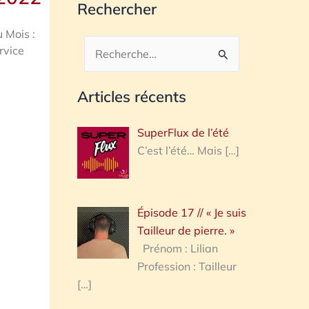
Rechercher
u Mois :
rvice
Rechercher :
Articles récents
SuperFlux de l’été
C’est l’été… Mais
[…]
Épisode 17 // « Je suis
Tailleur de pierre. »
Prénom : Lilian
Profession : Tailleur
[…]