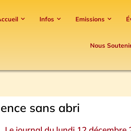
ccueil
Infos
Emissions
É
Nous Souteni
ence sans abri
Le journal du lundi 12 décembre