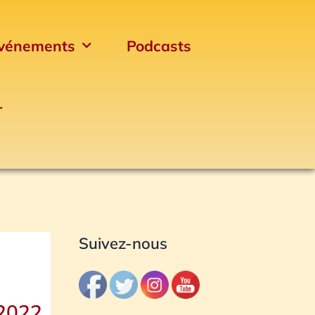
vénements
Podcasts
r
Archives
Suivez-nous
 2022