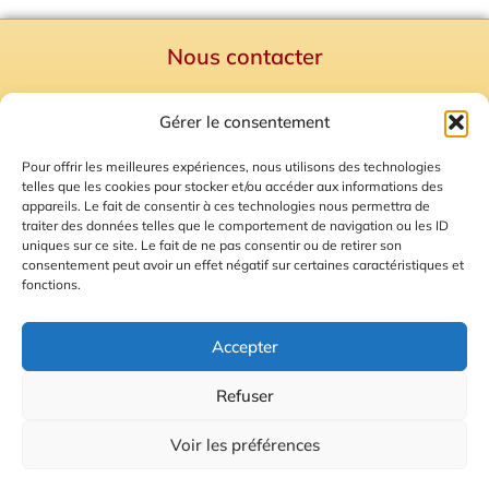
Nous contacter
Politique de confidentialité
Gérer le consentement
Mentions Légales
Plan du site
Pour offrir les meilleures expériences, nous utilisons des technologies
telles que les cookies pour stocker et/ou accéder aux informations des
Gestion des Cookies
appareils. Le fait de consentir à ces technologies nous permettra de
traiter des données telles que le comportement de navigation ou les ID
uniques sur ce site. Le fait de ne pas consentir ou de retirer son
consentement peut avoir un effet négatif sur certaines caractéristiques et
fonctions.
Accepter
Refuser
© 2026 Radio Calade
Voir les préférences
Ecoutez le direct