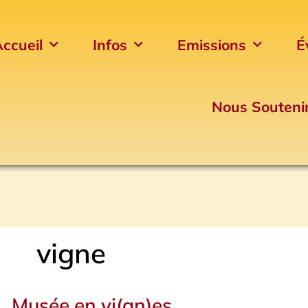
ccueil
Infos
Emissions
É
Nous Souteni
vigne
Musée en vi(gn)es