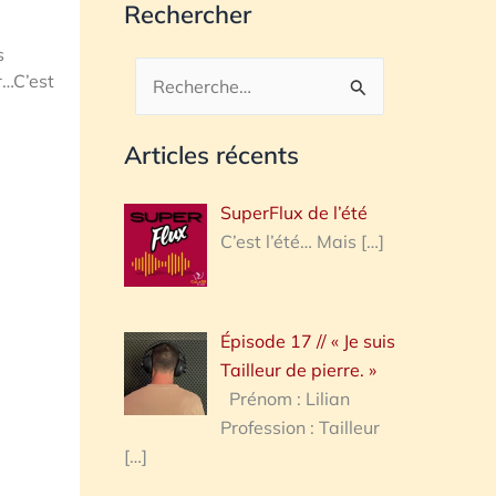
Rechercher
s
r…C’est
Rechercher :
Articles récents
SuperFlux de l’été
C’est l’été… Mais
[…]
Épisode 17 // « Je suis
Tailleur de pierre. »
Prénom : Lilian
Profession : Tailleur
[…]