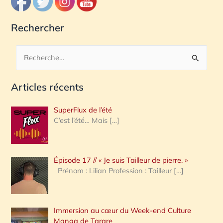
Rechercher
R
e
Articles récents
c
h
SuperFlux de l’été
e
C’est l’été… Mais
[…]
r
c
Épisode 17 // « Je suis Tailleur de pierre. »
h
Prénom : Lilian Profession : Tailleur
[…]
e
r
Immersion au cœur du Week-end Culture
:
Manga de Tarare