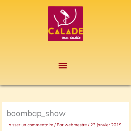
Aller
A
au
r
contenu
c
h
i
v
e
s
boombap_show
Laisser un commentaire
/ Par
webmestre
/
23 janvier 2019