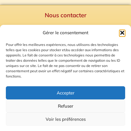
Nous contacter
Politique de confidentialité
Gérer le consentement
Mentions Légales
Plan du site
Pour offrir les meilleures expériences, nous utilisons des technologies
telles que les cookies pour stocker et/ou accéder aux informations des
Gestion des Cookies
appareils. Le fait de consentir à ces technologies nous permettra de
traiter des données telles que le comportement de navigation ou les ID
uniques sur ce site. Le fait de ne pas consentir ou de retirer son
consentement peut avoir un effet négatif sur certaines caractéristiques et
fonctions.
Accepter
Refuser
© 2026 Radio Calade
Voir les préférences
Ecoutez le direct