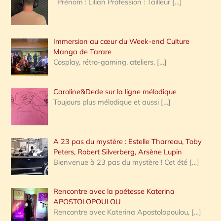
Prénom : Lilian Profession : Tailleur
[…]
e
r
Immersion au cœur du Week-end Culture
:
Manga de Tarare
Cosplay, rétro-gaming, ateliers,
[…]
Caroline&Dede sur la ligne mélodique
Toujours plus mélodique et aussi
[…]
A 23 pas du mystère : Estelle Tharreau, Toby
Peters, Robert Silverberg, Arsène Lupin
Bienvenue à 23 pas du mystère ! Cet été
[…]
Rencontre avec la poétesse Katerina
APOSTOLOPOULOU
Rencontre avec Katerina Apostolopoulou,
[…]