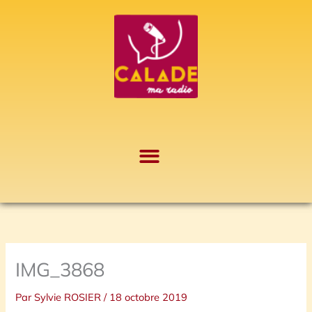
Aller
A
au
r
contenu
c
h
i
v
e
s
IMG_3868
Par
Sylvie ROSIER
/
18 octobre 2019