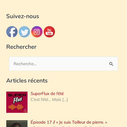
Suivez-nous
Rechercher
R
e
Articles récents
c
h
SuperFlux de l’été
e
C’est l’été… Mais
[…]
r
c
Épisode 17 // « Je suis Tailleur de pierre. »
h