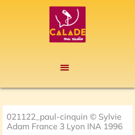
Aller
A
au
r
contenu
c
h
i
v
e
s
021122_paul-cinquin © Sylvie
Adam France 3 Lyon INA 1996