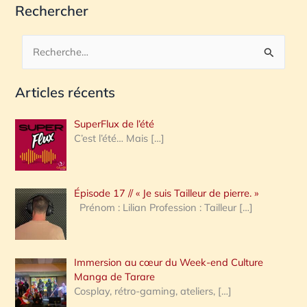
Rechercher
R
e
Articles récents
c
h
SuperFlux de l’été
e
C’est l’été… Mais
[…]
r
c
Épisode 17 // « Je suis Tailleur de pierre. »
h
Prénom : Lilian Profession : Tailleur
[…]
e
r
Immersion au cœur du Week-end Culture
:
Manga de Tarare
Cosplay, rétro-gaming, ateliers,
[…]