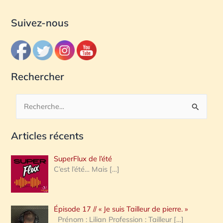
Suivez-nous
Rechercher
R
e
Articles récents
c
h
SuperFlux de l’été
e
C’est l’été… Mais
[…]
r
c
Épisode 17 // « Je suis Tailleur de pierre. »
h
Prénom : Lilian Profession : Tailleur
[…]