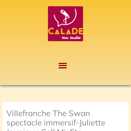
Aller
A
au
r
contenu
c
h
i
v
e
s
Villefranche The Swan
spectacle immersif-Juliette