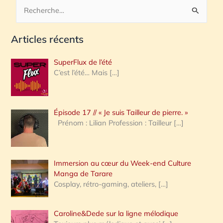
R
e
Articles récents
c
h
SuperFlux de l’été
e
C’est l’été… Mais
[…]
r
c
Épisode 17 // « Je suis Tailleur de pierre. »
h
Prénom : Lilian Profession : Tailleur
[…]
e
r
Immersion au cœur du Week-end Culture
:
Manga de Tarare
Cosplay, rétro-gaming, ateliers,
[…]
Caroline&Dede sur la ligne mélodique