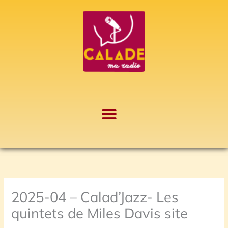
Aller
A
au
r
contenu
c
h
i
v
e
s
2025-04 – Calad’Jazz- Les
quintets de Miles Davis site