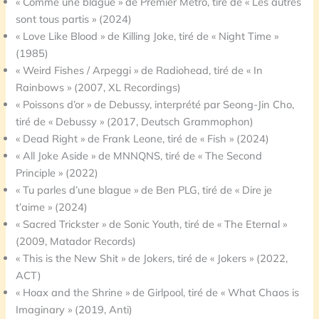
« Comme une blague » de Premier Métro, tiré de « Les autres
sont tous partis » (2024)
« Love Like Blood » de Killing Joke, tiré de « Night Time »
(1985)
« Weird Fishes / Arpeggi » de Radiohead, tiré de « In
Rainbows » (2007, XL Recordings)
« Poissons d’or » de Debussy, interprété par Seong-Jin Cho,
tiré de « Debussy » (2017, Deutsch Grammophon)
« Dead Right » de Frank Leone, tiré de « Fish » (2024)
« All Joke Aside » de MNNQNS, tiré de « The Second
Principle » (2022)
« Tu parles d’une blague » de Ben PLG, tiré de « Dire je
t’aime » (2024)
« Sacred Trickster » de Sonic Youth, tiré de « The Eternal »
(2009, Matador Records)
« This is the New Shit » de Jokers, tiré de « Jokers » (2022,
ACT)
« Hoax and the Shrine » de Girlpool, tiré de « What Chaos is
Imaginary » (2019, Anti)