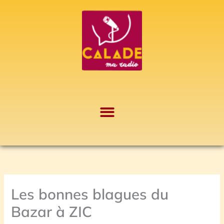
Aller
A
au
r
contenu
c
h
i
v
e
s
Les bonnes blagues du
Bazar à ZIC