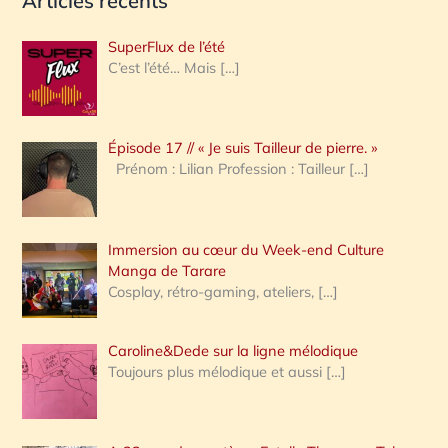
Articles récents
c
h
SuperFlux de l’été
e
C’est l’été… Mais
[…]
r
c
Épisode 17 // « Je suis Tailleur de pierre. »
h
Prénom : Lilian Profession : Tailleur
[…]
e
r
Immersion au cœur du Week-end Culture
:
Manga de Tarare
Cosplay, rétro-gaming, ateliers,
[…]
Caroline&Dede sur la ligne mélodique
Toujours plus mélodique et aussi
[…]