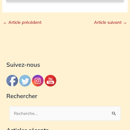
←
Article précédent
Article suivant
→
Suivez-nous
Rechercher
R
e