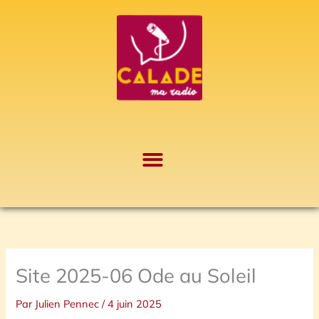
Aller
A
au
r
contenu
c
h
i
v
e
s
Site 2025-06 Ode au Soleil
Par
Julien Pennec
/
4 juin 2025