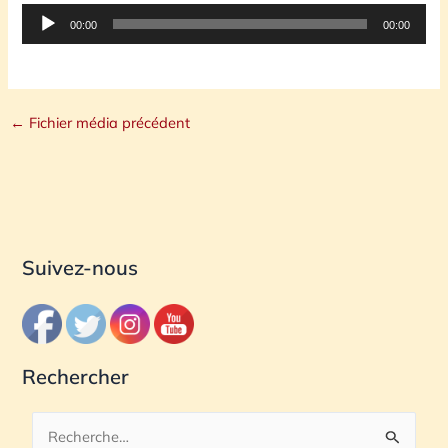
Lecteur
00:00
00:00
audio
←
Fichier média précédent
Suivez-nous
Rechercher
R