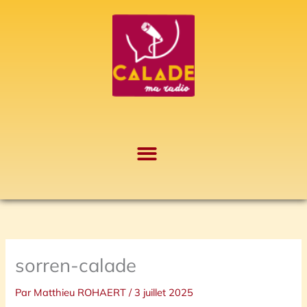
Aller
A
au
r
contenu
c
h
i
v
e
s
sorren-calade
Par
Matthieu ROHAERT
/
3 juillet 2025