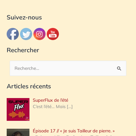
Suivez-nous
Rechercher
R
e
Articles récents
c
h
SuperFlux de l’été
e
C’est l’été… Mais
[…]
r
c
Épisode 17 // « Je suis Tailleur de pierre. »
h