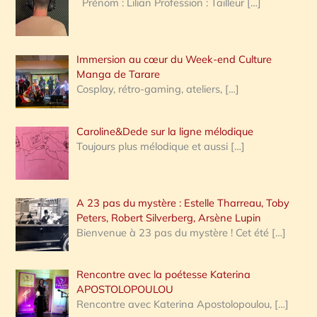
Prénom : Lilian Profession : Tailleur
[…]
e
r
Immersion au cœur du Week-end Culture
:
Manga de Tarare
Cosplay, rétro-gaming, ateliers,
[…]
Caroline&Dede sur la ligne mélodique
Toujours plus mélodique et aussi
[…]
A 23 pas du mystère : Estelle Tharreau, Toby
Peters, Robert Silverberg, Arsène Lupin
Bienvenue à 23 pas du mystère ! Cet été
[…]
Rencontre avec la poétesse Katerina
APOSTOLOPOULOU
Rencontre avec Katerina Apostolopoulou,
[…]