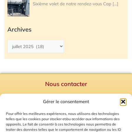
Sixième volet de notre rendez-vous Cap
[…]
Archives
Nous contacter
Politique de confidentialité
Gérer le consentement
Mentions Légales
Plan du site
Pour offrir les meilleures expériences, nous utilisons des technologies
telles que les cookies pour stocker et/ou accéder aux informations des
Gestion des Cookies
appareils. Le fait de consentir à ces technologies nous permettra de
traiter des données telles que le comportement de navigation ou les ID