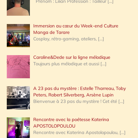
Prénom : Lilian Profession : Tailleur
[…]
e
r
Immersion au cœur du Week-end Culture
:
Manga de Tarare
Cosplay, rétro-gaming, ateliers,
[…]
Caroline&Dede sur la ligne mélodique
Toujours plus mélodique et aussi
[…]
A 23 pas du mystère : Estelle Tharreau, Toby
Peters, Robert Silverberg, Arsène Lupin
Bienvenue à 23 pas du mystère ! Cet été
[…]
Rencontre avec la poétesse Katerina
APOSTOLOPOULOU
Rencontre avec Katerina Apostolopoulou,
[…]