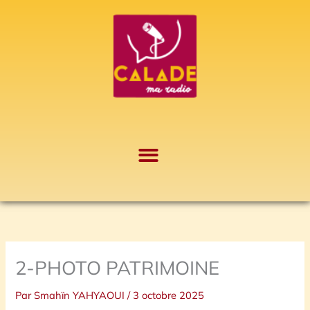
Aller
A
au
r
contenu
c
h
i
v
e
s
2-PHOTO PATRIMOINE
Par
Smahïn YAHYAOUI
/
3 octobre 2025