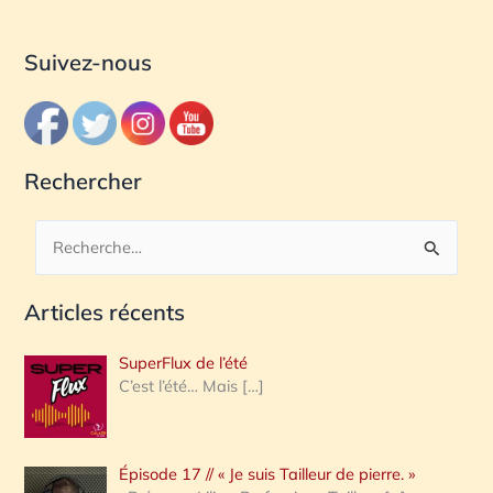
Suivez-nous
Rechercher
R
e
Articles récents
c
h
SuperFlux de l’été
e
C’est l’été… Mais
[…]
r
c
Épisode 17 // « Je suis Tailleur de pierre. »
h