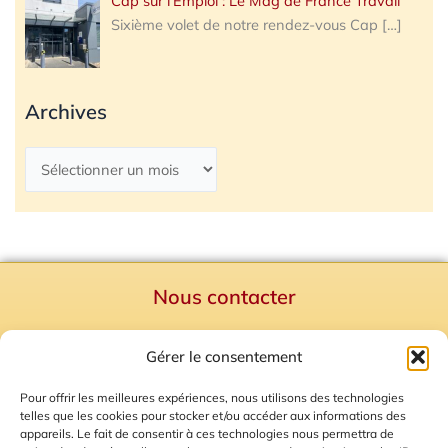
Cap sur l’Emploi : Le Mag de France Travail
Sixième volet de notre rendez-vous Cap
[…]
Archives
Nous contacter
Politique de confidentialité
Gérer le consentement
Mentions Légales
Plan du site
Pour offrir les meilleures expériences, nous utilisons des technologies
telles que les cookies pour stocker et/ou accéder aux informations des
Gestion des Cookies
appareils. Le fait de consentir à ces technologies nous permettra de