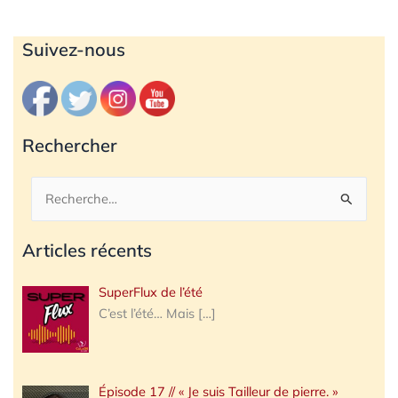
Archives
Suivez-nous
Rechercher
Rechercher :
Articles récents
SuperFlux de l’été
C’est l’été… Mais
[…]
Épisode 17 // « Je suis Tailleur de pierre. »