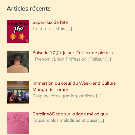
e
Articles récents
c
h
SuperFlux de l’été
e
C’est l’été… Mais
[…]
r
c
Épisode 17 // « Je suis Tailleur de pierre. »
h
Prénom : Lilian Profession : Tailleur
[…]
e
r
Immersion au cœur du Week-end Culture
:
Manga de Tarare
Cosplay, rétro-gaming, ateliers,
[…]
Caroline&Dede sur la ligne mélodique
Toujours plus mélodique et aussi
[…]