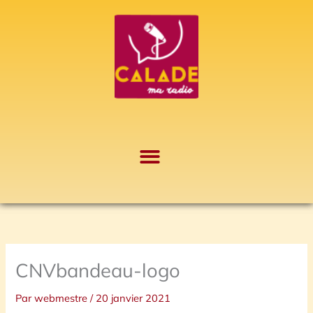
Aller
A
au
r
contenu
c
h
i
v
e
s
CNVbandeau-logo
Par
webmestre
/
20 janvier 2021