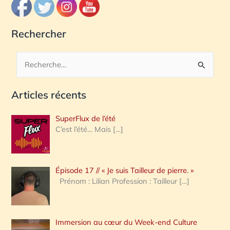
Rechercher
R
e
Articles récents
c
h
SuperFlux de l’été
e
C’est l’été… Mais
[…]
r
c
Épisode 17 // « Je suis Tailleur de pierre. »
h
Prénom : Lilian Profession : Tailleur
[…]
e
r
Immersion au cœur du Week-end Culture