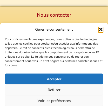
Nous contacter
Politique de confidentialité
Gérer le consentement
Mentions Légales
Plan du site
Pour offrir les meilleures expériences, nous utilisons des technologies
telles que les cookies pour stocker et/ou accéder aux informations des
Gestion des Cookies
appareils. Le fait de consentir à ces technologies nous permettra de
traiter des données telles que le comportement de navigation ou les ID
uniques sur ce site. Le fait de ne pas consentir ou de retirer son
consentement peut avoir un effet négatif sur certaines caractéristiques et
fonctions.
Accepter
Refuser
© 2026 Radio Calade
Voir les préférences
Ecoutez le direct