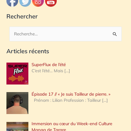
Rechercher
R
e
Articles récents
c
h
SuperFlux de l’été
e
C’est l’été… Mais
[…]
r
c
Épisode 17 // « Je suis Tailleur de pierre. »
h
Prénom : Lilian Profession : Tailleur
[…]
e
r
Immersion au cœur du Week-end Culture
:
Manga de Tarare