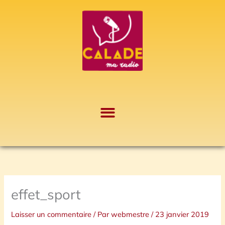
Aller
A
au
r
contenu
c
h
i
v
e
s
effet_sport
Laisser un commentaire
/ Par
webmestre
/
23 janvier 2019