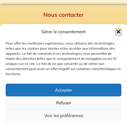
Nous contacter
Politique de confidentialité
Gérer le consentement
Mentions Légales
Plan du site
Pour offrir les meilleures expériences, nous utilisons des technologies
telles que les cookies pour stocker et/ou accéder aux informations des
Gestion des Cookies
appareils. Le fait de consentir à ces technologies nous permettra de
traiter des données telles que le comportement de navigation ou les ID
uniques sur ce site. Le fait de ne pas consentir ou de retirer son
consentement peut avoir un effet négatif sur certaines caractéristiques et
fonctions.
Accepter
Refuser
© 2026 Radio Calade
Voir les préférences
Ecoutez le direct