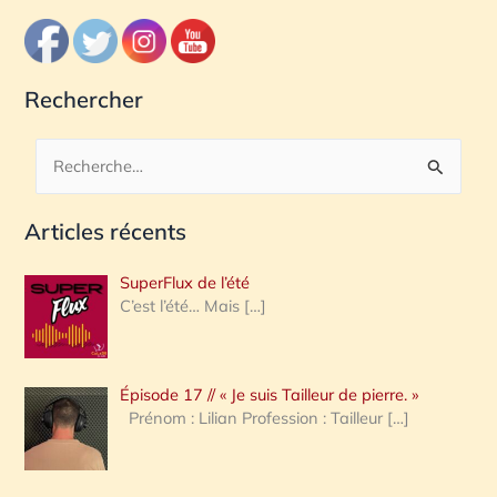
Rechercher
R
e
Articles récents
c
h
SuperFlux de l’été
e
C’est l’été… Mais
[…]
r
c
Épisode 17 // « Je suis Tailleur de pierre. »
h
Prénom : Lilian Profession : Tailleur
[…]
e
r