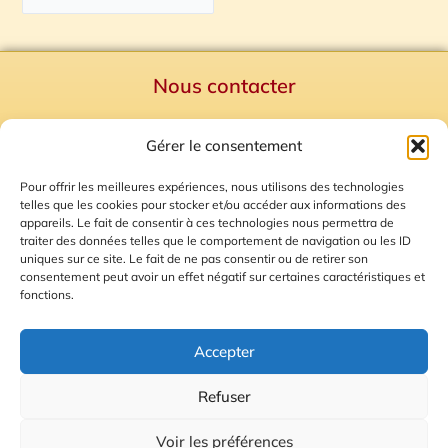
Nous contacter
Politique de confidentialité
Gérer le consentement
Mentions Légales
Plan du site
Pour offrir les meilleures expériences, nous utilisons des technologies
telles que les cookies pour stocker et/ou accéder aux informations des
Gestion des Cookies
appareils. Le fait de consentir à ces technologies nous permettra de
traiter des données telles que le comportement de navigation ou les ID
uniques sur ce site. Le fait de ne pas consentir ou de retirer son
consentement peut avoir un effet négatif sur certaines caractéristiques et
fonctions.
Accepter
Refuser
© 2026 Radio Calade
Voir les préférences