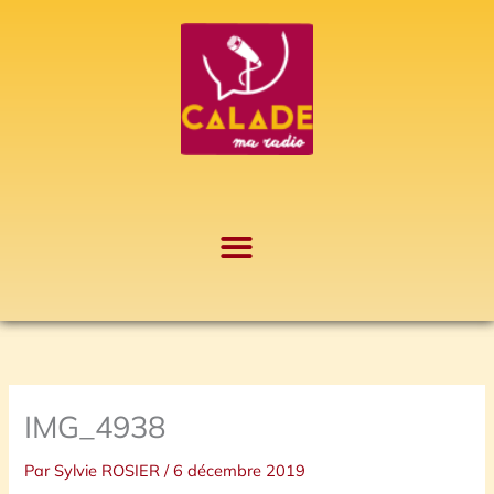
Aller
A
au
r
contenu
c
h
i
v
e
s
IMG_4938
Par
Sylvie ROSIER
/
6 décembre 2019