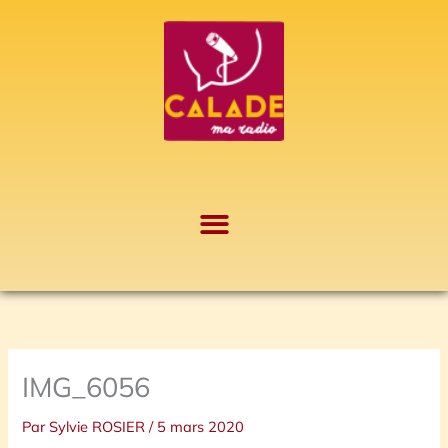
Aller
A
au
r
contenu
c
h
i
v
e
s
IMG_6056
Par
Sylvie ROSIER
/
5 mars 2020