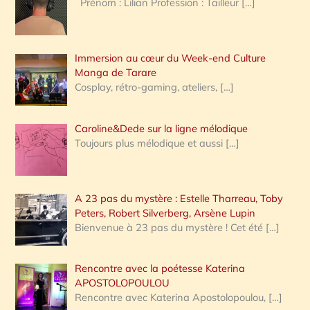
Prénom : Lilian Profession : Tailleur
[…]
e
r
Immersion au cœur du Week-end Culture
:
Manga de Tarare
Cosplay, rétro-gaming, ateliers,
[…]
Caroline&Dede sur la ligne mélodique
Toujours plus mélodique et aussi
[…]
A 23 pas du mystère : Estelle Tharreau, Toby
Peters, Robert Silverberg, Arsène Lupin
Bienvenue à 23 pas du mystère ! Cet été
[…]
Rencontre avec la poétesse Katerina
APOSTOLOPOULOU
Rencontre avec Katerina Apostolopoulou,
[…]