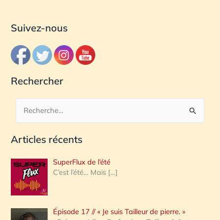
Suivez-nous
Rechercher
R
e
Articles récents
c
h
SuperFlux de l’été
e
C’est l’été… Mais
[…]
r
c
Épisode 17 // « Je suis Tailleur de pierre. »
h