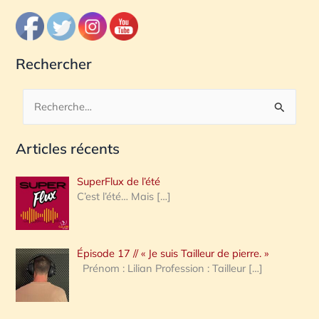
Rechercher
R
e
Articles récents
c
h
SuperFlux de l’été
e
C’est l’été… Mais
[…]
r
c
Épisode 17 // « Je suis Tailleur de pierre. »
h
Prénom : Lilian Profession : Tailleur
[…]
e
r