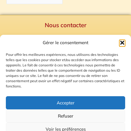
Nous contacter
Politique de confidentialité
Gérer le consentement
Mentions Légales
Plan du site
Pour offrir les meilleures expériences, nous utilisons des technologies
telles que les cookies pour stocker et/ou accéder aux informations des
Gestion des Cookies
appareils. Le fait de consentir à ces technologies nous permettra de
traiter des données telles que le comportement de navigation ou les ID
uniques sur ce site. Le fait de ne pas consentir ou de retirer son
consentement peut avoir un effet négatif sur certaines caractéristiques et
fonctions.
Accepter
Refuser
© 2026 Radio Calade
Voir les préférences