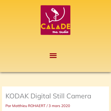
Aller
A
au
r
contenu
c
h
i
v
e
s
KODAK Digital Still Camera
Par
Matthieu ROHAERT
/
3 mars 2020