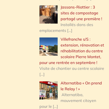
Jassans-Riottier : 3
sites de compostage
partagé une première !
Installés dans des
emplacements
[…]
Villefranche s/S :
extension, rénovation et
réhabilitation du centre
scolaire Pierre Montet,
pour une rentrée en septembre !
Visite de chantier au centre scolaire
[…]
Alternatiba « On prend
le Relay ! »
Alternatiba,
mouvement citoyen
pour le
[…]