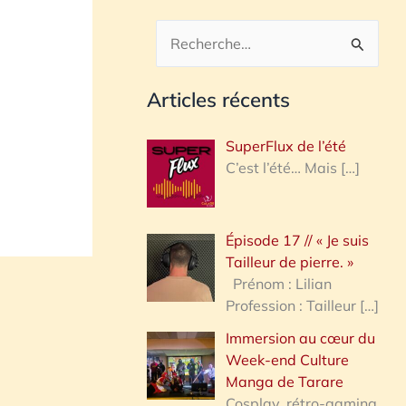
R
e
Articles récents
c
h
SuperFlux de l’été
e
C’est l’été… Mais
[…]
r
c
Épisode 17 // « Je suis
h
Tailleur de pierre. »
e
Prénom : Lilian
Profession : Tailleur
[…]
r
Immersion au cœur du
Week-end Culture
:
Manga de Tarare
Cosplay, rétro-gaming,