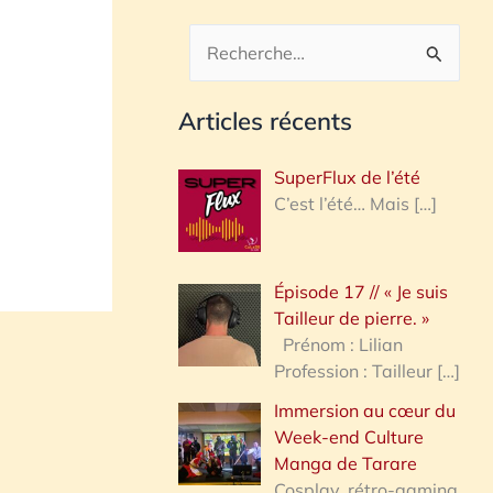
R
e
Articles récents
c
h
SuperFlux de l’été
e
C’est l’été… Mais
[…]
r
c
Épisode 17 // « Je suis
h
Tailleur de pierre. »
e
Prénom : Lilian
Profession : Tailleur
[…]
r
Immersion au cœur du
Week-end Culture
:
Manga de Tarare
Cosplay, rétro-gaming,