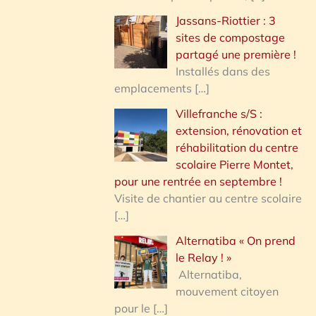
Jassans-Riottier : 3
sites de compostage
partagé une première !
Installés dans des
emplacements
[…]
Villefranche s/S :
extension, rénovation et
réhabilitation du centre
scolaire Pierre Montet,
pour une rentrée en septembre !
Visite de chantier au centre scolaire
[…]
Alternatiba « On prend
le Relay ! »
Alternatiba,
mouvement citoyen
pour le
[…]