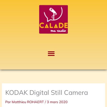
Aller
A
au
r
contenu
c
h
i
v
e
s
KODAK Digital Still Camera
Par
Matthieu ROHAERT
/
3 mars 2020