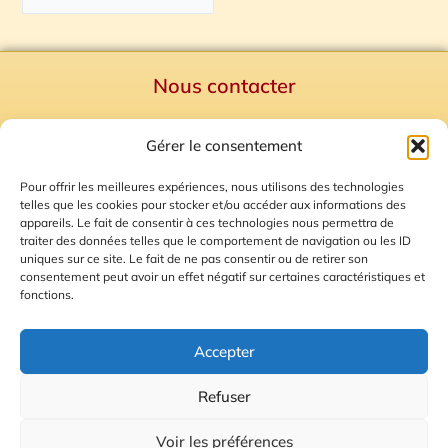
Nous contacter
Politique de confidentialité
Gérer le consentement
Mentions Légales
Plan du site
Pour offrir les meilleures expériences, nous utilisons des technologies
telles que les cookies pour stocker et/ou accéder aux informations des
Gestion des Cookies
appareils. Le fait de consentir à ces technologies nous permettra de
traiter des données telles que le comportement de navigation ou les ID
uniques sur ce site. Le fait de ne pas consentir ou de retirer son
consentement peut avoir un effet négatif sur certaines caractéristiques et
fonctions.
Accepter
Refuser
© 2026 Radio Calade
Voir les préférences