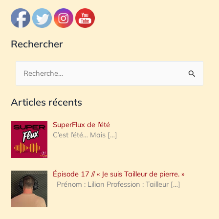
Rechercher
R
e
Articles récents
c
h
SuperFlux de l’été
e
C’est l’été… Mais
[…]
r
c
Épisode 17 // « Je suis Tailleur de pierre. »
h
Prénom : Lilian Profession : Tailleur
[…]
e
r