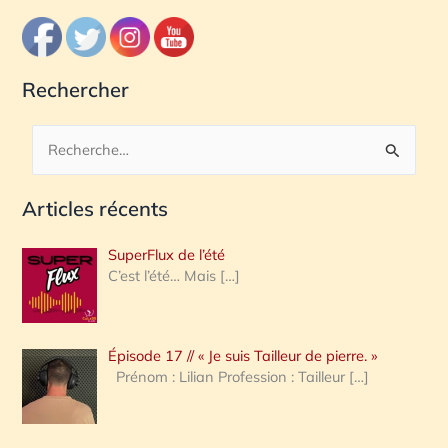
Rechercher
R
e
Articles récents
c
h
SuperFlux de l’été
e
C’est l’été… Mais
[…]
r
c
Épisode 17 // « Je suis Tailleur de pierre. »
h
Prénom : Lilian Profession : Tailleur
[…]
e
r