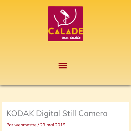
Aller
A
au
r
contenu
c
h
i
v
e
s
KODAK Digital Still Camera
Par
webmestre
/
29 mai 2019