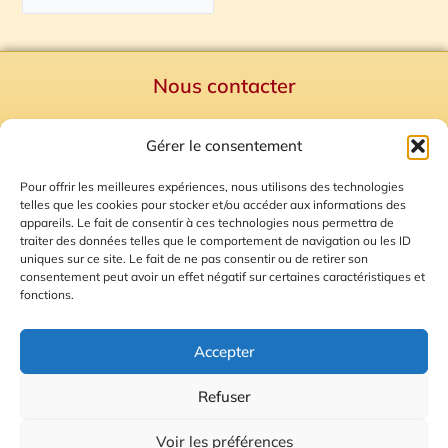
Nous contacter
Politique de confidentialité
Gérer le consentement
Mentions Légales
Plan du site
Pour offrir les meilleures expériences, nous utilisons des technologies
telles que les cookies pour stocker et/ou accéder aux informations des
Gestion des Cookies
appareils. Le fait de consentir à ces technologies nous permettra de
traiter des données telles que le comportement de navigation ou les ID
uniques sur ce site. Le fait de ne pas consentir ou de retirer son
consentement peut avoir un effet négatif sur certaines caractéristiques et
fonctions.
Accepter
Refuser
© 2026 Radio Calade
Voir les préférences