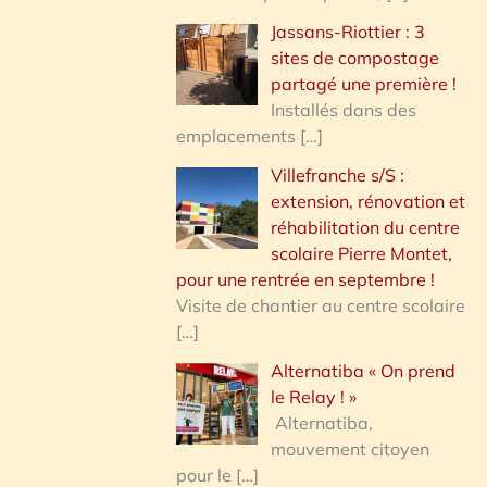
Jassans-Riottier : 3
sites de compostage
partagé une première !
Installés dans des
emplacements
[…]
Villefranche s/S :
extension, rénovation et
réhabilitation du centre
scolaire Pierre Montet,
pour une rentrée en septembre !
Visite de chantier au centre scolaire
[…]
Alternatiba « On prend
le Relay ! »
Alternatiba,
mouvement citoyen
pour le
[…]