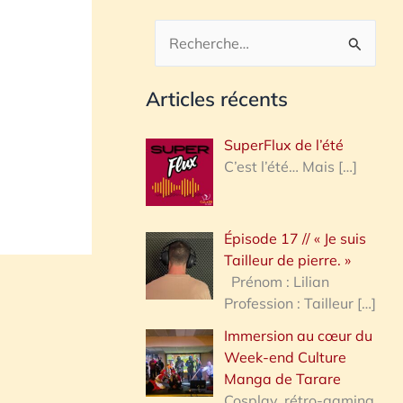
R
e
Articles récents
c
h
SuperFlux de l’été
e
C’est l’été… Mais
[…]
r
c
Épisode 17 // « Je suis
h
Tailleur de pierre. »
e
Prénom : Lilian
Profession : Tailleur
[…]
r
Immersion au cœur du
Week-end Culture
:
Manga de Tarare
Cosplay, rétro-gaming,