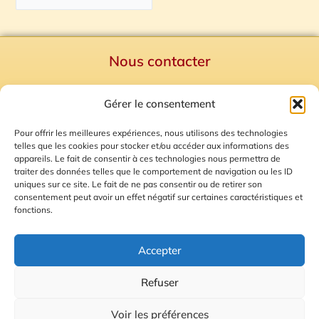
Nous contacter
Politique de confidentialité
Gérer le consentement
Mentions Légales
Plan du site
Pour offrir les meilleures expériences, nous utilisons des technologies
telles que les cookies pour stocker et/ou accéder aux informations des
Gestion des Cookies
appareils. Le fait de consentir à ces technologies nous permettra de
traiter des données telles que le comportement de navigation ou les ID
uniques sur ce site. Le fait de ne pas consentir ou de retirer son
consentement peut avoir un effet négatif sur certaines caractéristiques et
fonctions.
Accepter
Refuser
© 2026 Radio Calade
Voir les préférences