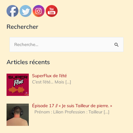
Rechercher
R
e
Articles récents
c
h
SuperFlux de l’été
e
C’est l’été… Mais
[…]
r
c
Épisode 17 // « Je suis Tailleur de pierre. »
h
Prénom : Lilian Profession : Tailleur
[…]
e
r