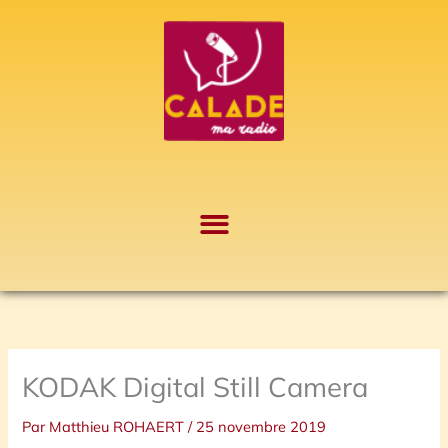
Aller
A
au
r
contenu
c
h
i
v
e
s
KODAK Digital Still Camera
Par
Matthieu ROHAERT
/
25 novembre 2019