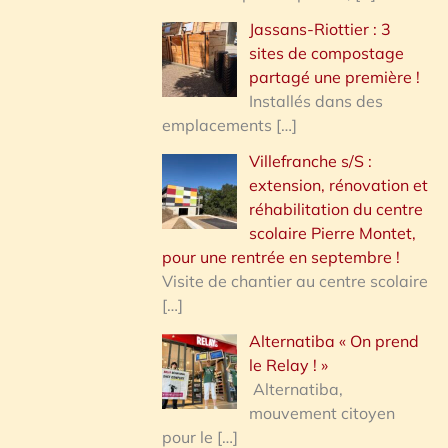
Jassans-Riottier : 3
sites de compostage
partagé une première !
Installés dans des
emplacements
[…]
Villefranche s/S :
extension, rénovation et
réhabilitation du centre
scolaire Pierre Montet,
pour une rentrée en septembre !
Visite de chantier au centre scolaire
[…]
Alternatiba « On prend
le Relay ! »
Alternatiba,
mouvement citoyen
pour le
[…]