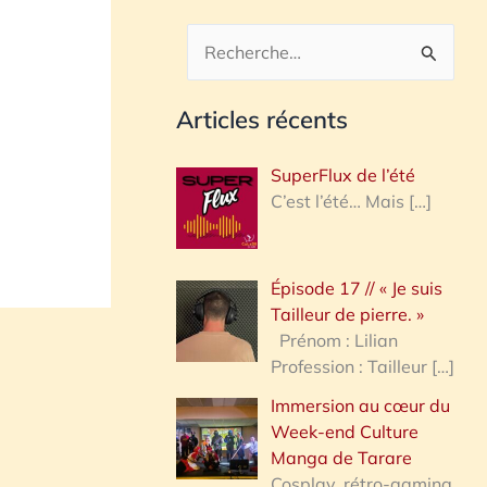
R
e
Articles récents
c
h
SuperFlux de l’été
e
C’est l’été… Mais
[…]
r
c
Épisode 17 // « Je suis
h
Tailleur de pierre. »
e
Prénom : Lilian
Profession : Tailleur
[…]
r
Immersion au cœur du
Week-end Culture
:
Manga de Tarare
Cosplay, rétro-gaming,