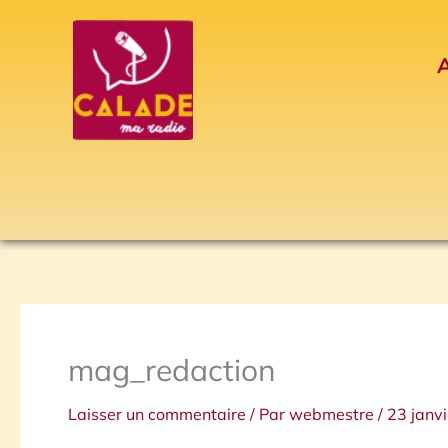
Aller
au
A
contenu
mag_redaction
Laisser un commentaire
/ Par
webmestre
/
23 janv