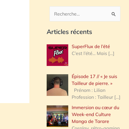
R
e
Articles récents
c
h
SuperFlux de l’été
e
C’est l’été… Mais
[…]
r
c
Épisode 17 // « Je suis
h
Tailleur de pierre. »
e
Prénom : Lilian
Profession : Tailleur
[…]
r
Immersion au cœur du
Week-end Culture
:
Manga de Tarare
Cosplay, rétro-gaming,