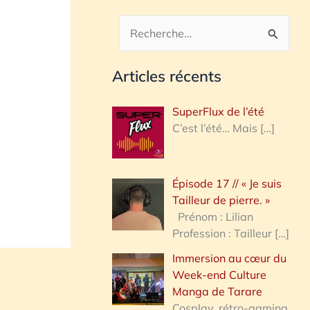
R
e
Articles récents
c
h
SuperFlux de l’été
e
C’est l’été… Mais
[…]
r
c
Épisode 17 // « Je suis
h
Tailleur de pierre. »
e
Prénom : Lilian
Profession : Tailleur
[…]
r
Immersion au cœur du
Week-end Culture
:
Manga de Tarare
Cosplay, rétro-gaming,