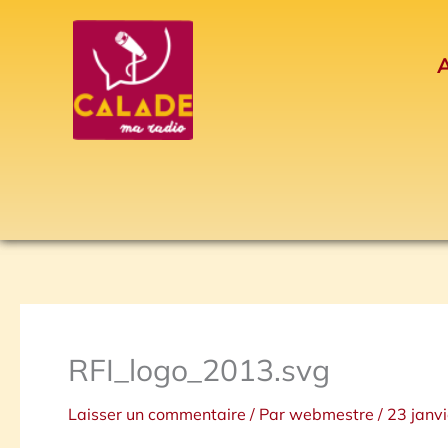
Aller
au
A
contenu
RFI_logo_2013.svg
Laisser un commentaire
/ Par
webmestre
/
23 janv