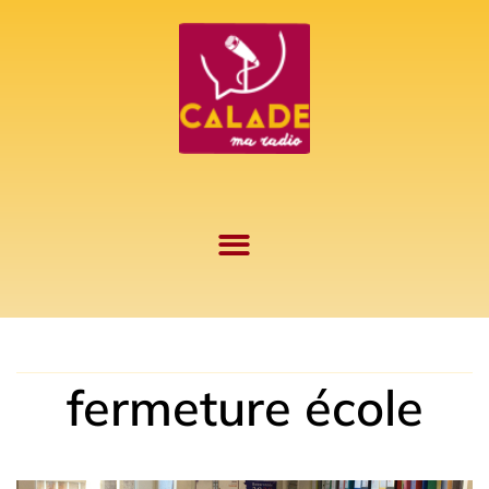
Aller
au
contenu
fermeture école