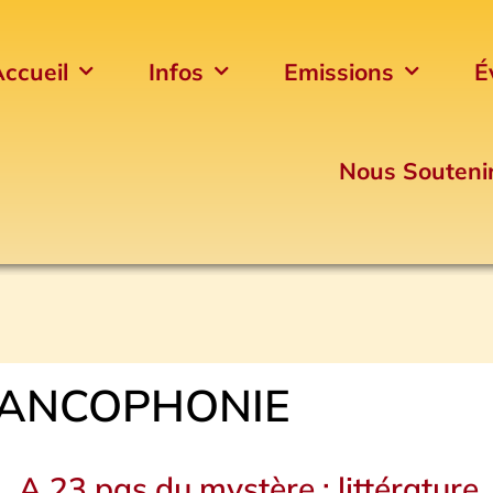
ccueil
Infos
Emissions
É
Nous Souteni
ANCOPHONIE
A 23 pas du mystère : littérature