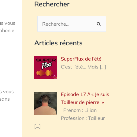
Rechercher
us vous
Rechercher :
ophonie
Articles récents
SuperFlux de l’été
C’est l’été… Mais
[…]
us vous
Épisode 17 // « Je suis
 sans
Tailleur de pierre. »
Prénom : Lilian
Profession : Tailleur
[…]