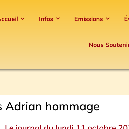
ccueil
Infos
Emissions
É
Nous Souteni
s Adrian hommage
Le journal du lundi 11 octobre 2