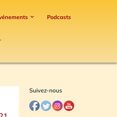
vénements
Podcasts
r
Archives
Suivez-nous
021