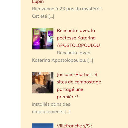
Lupin
Bienvenue à 23 pas du mystère !
Cet été
[…]
Rencontre avec la
poétesse Katerina
APOSTOLOPOULOU
Rencontre avec
Katerina Apostolopoulou,
[…]
Jassans-Riottier : 3
sites de compostage
partagé une
première !
Installés dans des
emplacements
[…]
Villefranche s/S :