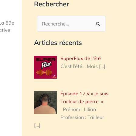
Rechercher
 La 59e
Rechercher :
ative
Articles récents
SuperFlux de l’été
C’est l’été… Mais
[…]
Épisode 17 // « Je suis
Tailleur de pierre. »
Prénom : Lilian
Profession : Tailleur
[…]