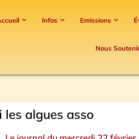
ccueil
Infos
Emissions
É
Nous Souteni
 les algues asso
Le journal du mercredi 22 février