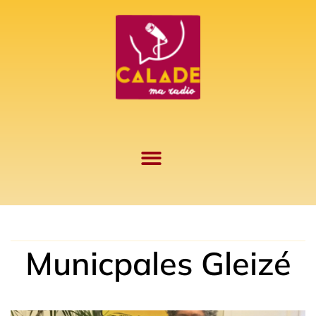
Aller
au
contenu
Municpales Gleizé