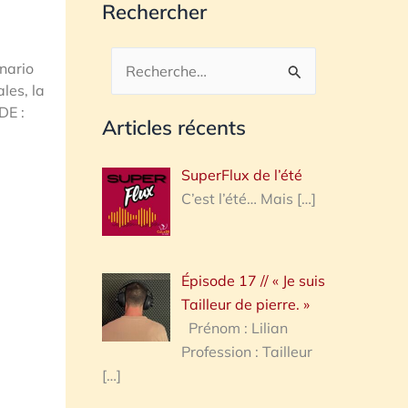
Rechercher
nario
Rechercher :
les, la
DE :
Articles récents
SuperFlux de l’été
C’est l’été… Mais
[…]
Épisode 17 // « Je suis
Tailleur de pierre. »
Prénom : Lilian
Profession : Tailleur
[…]