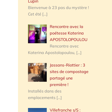
Lupin
Bienvenue à 23 pas du mystère !
Cet été
[…]
Rencontre avec la
poétesse Katerina
APOSTOLOPOULOU
Rencontre avec
Katerina Apostolopoulou,
[…]
Jassans-Riottier : 3
sites de compostage
partagé une
première !
Installés dans des
emplacements
[…]
Villefranche s/S :