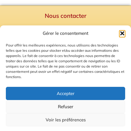
Nous contacter
Politique de confidentialité
Gérer le consentement
Mentions Légales
Plan du site
Pour offrir les meilleures expériences, nous utilisons des technologies
telles que les cookies pour stocker et/ou accéder aux informations des
Gestion des Cookies
appareils. Le fait de consentir à ces technologies nous permettra de
traiter des données telles que le comportement de navigation ou les ID
uniques sur ce site. Le fait de ne pas consentir ou de retirer son
consentement peut avoir un effet négatif sur certaines caractéristiques et
fonctions.
Accepter
Refuser
© 2026 Radio Calade
Voir les préférences
Ecoutez le direct