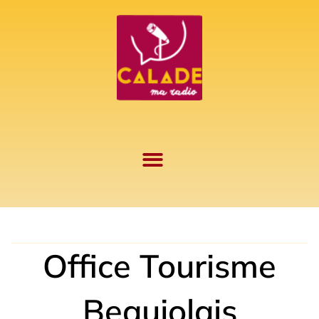
Aller
au
contenu
Office Tourisme
Beaujolais